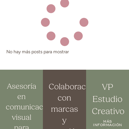
No hay más posts para mostrar
Asesoría
Colaboraciones
VP
en
con
Estudio
comunicación
marcas
Creativo
visual
y
MÁS
INFORMACIÓN
para
→