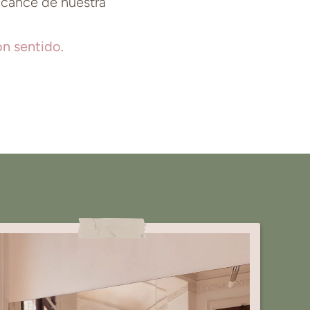
alcance de nuestra
on sentido
.