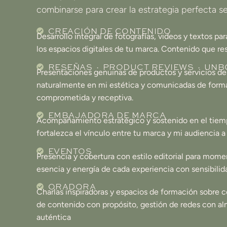
combinarse para crear la estrategia perfecta s
CREACIÓN DE CONTENIDO
Desarrollo integral de fotografías, videos y textos p
los espacios digitales de tu marca. Contenido que resp
RESEÑAS · PRODUCT REVIEWS · UNB
Presentaciones genuinas de productos y servicios de
naturalmente en mi estética y comunicadas de for
comprometida y receptiva.
EMBAJADORA DE MARCA
Acompañamiento estratégico y sostenido en el tiem
fortalezca el vínculo entre tu marca y mi audiencia a 
EVENTOS
Presencia y cobertura con estilo editorial para mome
esencia y energía de cada experiencia con sensibilida
ORADORA
Charlas inspiradoras y espacios de formación sobre c
de contenido con propósito, gestión de redes con al
auténtica