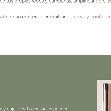
 en tus propias redes y campañas, amplificando el 
allá de un contenido «bonito»: es
crear y contar c
 y objetivos. Los servicios pueden