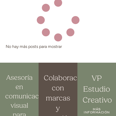
No hay más posts para mostrar
Asesoría
Colaboraciones
VP
en
con
Estudio
comunicación
marcas
Creativo
visual
y
MÁS
INFORMACIÓN
para
→