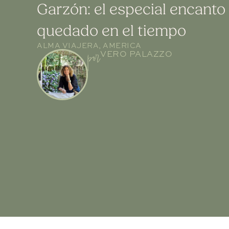
Garzón: el especial encanto
quedado en el tiempo
ALMA VIAJERA
,
AMERICA
por
VERO PALAZZO