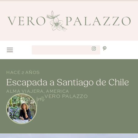
HACE 2 AÑOS
Escapada a Santiago de Chile
ALMA VIAJERA
,
AMERICA
por
VERO PALAZZO