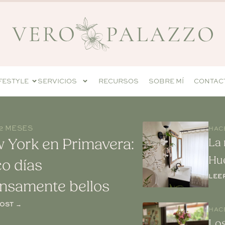
IFESTYLE
SERVICIOS
RECURSOS
SOBRE MÍ
CONTAC
2 MESES
HAC
 York en Primavera:
La 
Hu
co días
LEE
ensamente bellos
POST →
HAC
Lo