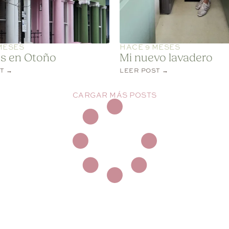
MESES
HACE 9 MESES
s en Otoño
Mi nuevo lavadero
T →
LEER POST →
CARGAR MÁS POSTS