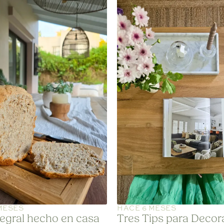
MESES
HACE 6 MESES
tegral hecho en casa
Tres Tips para Decor