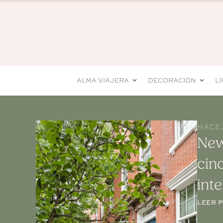
ALMA VIAJERA
DECORACIÓN
L
HACE 
New
cin
int
LEER 