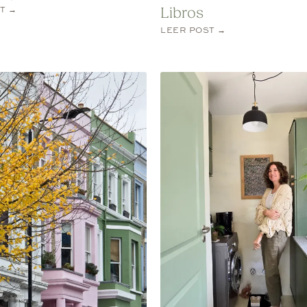
T →
Libros
LEER POST →