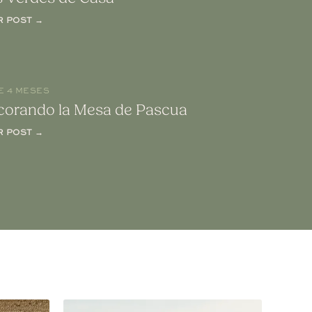
R POST →
E 4 MESES
corando la Mesa de Pascua
R POST →