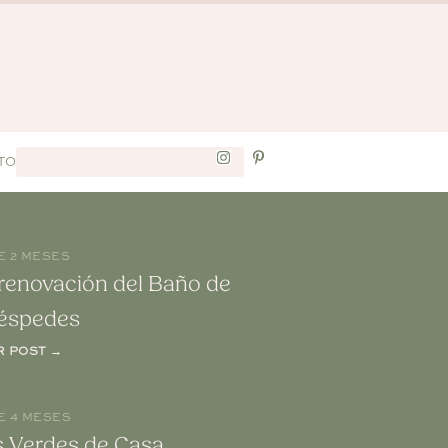
TO
E 2 MESES
renovación del Baño de
éspedes
R POST →
E 4 MESES
s Verdes de Casa