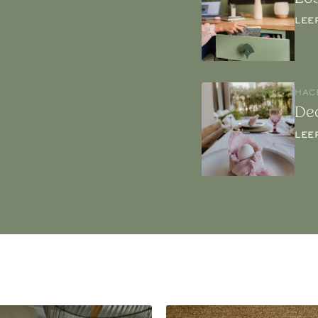
LEE
HAC
De
LEE