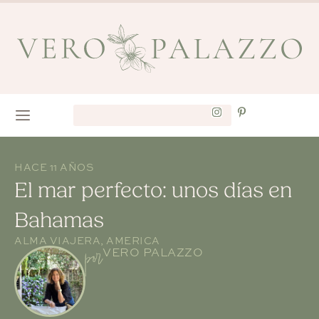
HACE 11 AÑOS
El mar perfecto: unos días en
Bahamas
ALMA VIAJERA
,
AMERICA
por
VERO PALAZZO