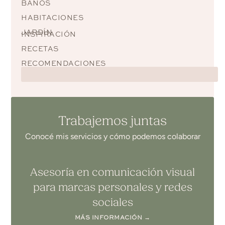
BAÑOS
HABITACIONES
JARDÍN
INSPIRACIÓN
RECETAS
RECOMENDACIONES
Trabajemos juntas
Conocé mis servicios y cómo podemos colaborar
Asesoría en comunicación visual
para marcas personales y redes
sociales
MÁS INFORMACIÓN →