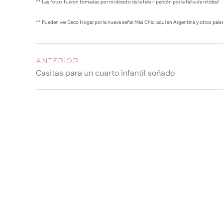
** Las fotos fueron tomadas por mí directo de la tele – perdón por la falta de nitidez!
** Pueden ver Deco Hogar por la nueva señal Más Chic, aquí en Argentina y otros paíse
ANTERIOR
Casitas para un cuarto infantil soñado