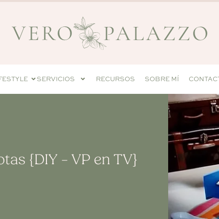
IFESTYLE
SERVICIOS
RECURSOS
SOBRE MÍ
CONTAC
tas {DIY – VP en TV}