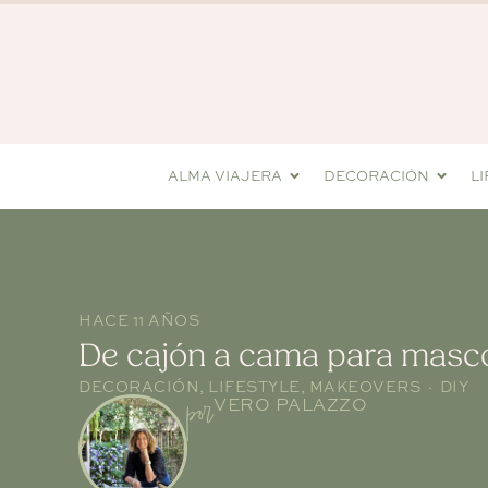
ALMA VIAJERA
DECORACIÓN
L
HACE 11 AÑOS
De cajón a cama para masco
DECORACIÓN
,
LIFESTYLE
,
MAKEOVERS · DIY
por
VERO PALAZZO