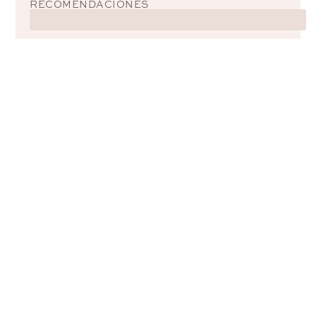
RECOMENDACIONES
Trabajemos juntas
Conocé mis servicios y cómo podemos colaborar
Asesoría en comunicación visual
para marcas personales y redes
sociales
MÁS INFORMACIÓN →