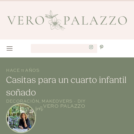
HACE 11 AÑOS
Casitas para un cuarto infantil
soñado
DECORACIÓN
,
MAKEOVERS · DIY
por
VERO PALAZZO