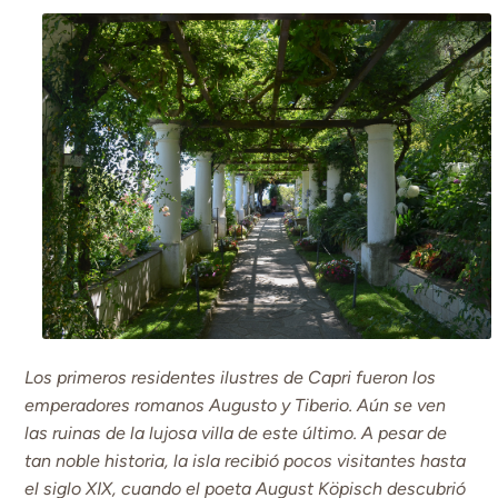
Los primeros residentes ilustres de Capri fueron los
emperadores romanos Augusto y Tiberio. Aún se ven
las ruinas de la lujosa villa de este último. A pesar de
tan noble historia, la isla recibió pocos visitantes hasta
el siglo XIX, cuando el poeta August Köpisch descubrió