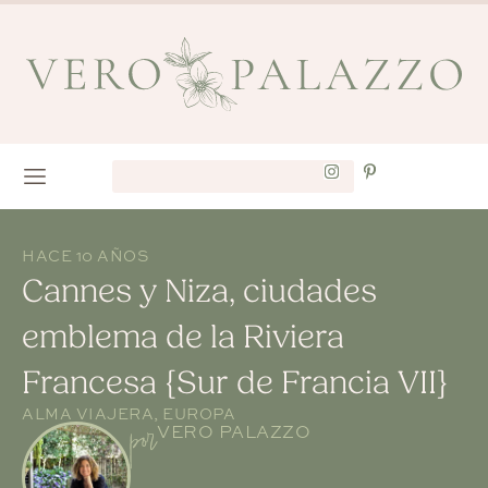
HACE 10 AÑOS
Cannes y Niza, ciudades
emblema de la Riviera
Francesa {Sur de Francia VII}
ALMA VIAJERA
,
EUROPA
por
VERO PALAZZO