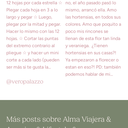
@veropalazzo
Más posts sobre
Alma Viajera
&