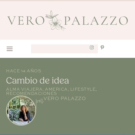
HACE 14 AÑOS
Cambio de idea
ALMA VIAJERA
,
AMERICA
,
LIFESTYLE
,
RECOMENDACIONES
por
VERO PALAZZO