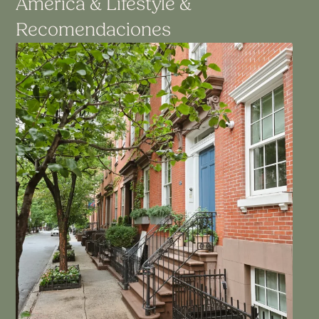
America
&
Lifestyle
&
Recomendaciones