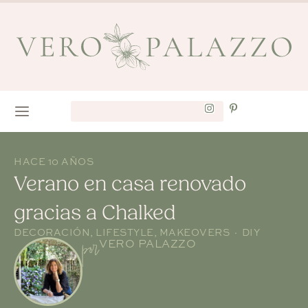
HACE 10 AÑOS
Verano en casa renovado
gracias a Chalked
DECORACIÓN
,
LIFESTYLE
,
MAKEOVERS · DIY
por
VERO PALAZZO