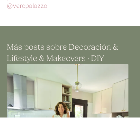
@veropalazzo
Más posts sobre
Decoración
&
Lifestyle
&
Makeovers · DIY