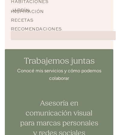
HABITACIONES
JARDÍN
INSPIRACIÓN
RECETAS
RECOMENDACIONES
Trabajemos juntas
Conocé mis servicios y cómo podemos
colaborar
Asesoría en
comunicación visual
para marcas personales
y redes sociales