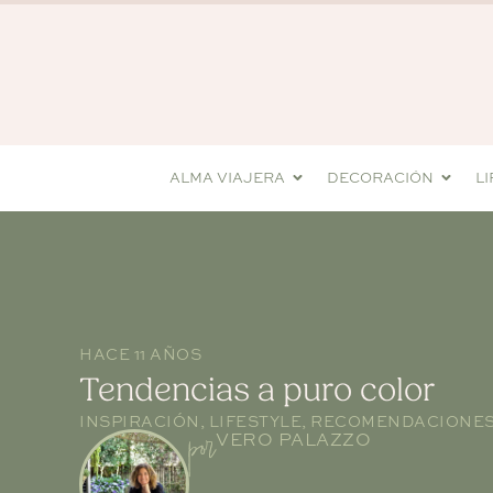
ALMA VIAJERA
DECORACIÓN
L
HACE 11 AÑOS
Tendencias a puro color
INSPIRACIÓN
,
LIFESTYLE
,
RECOMENDACIONE
por
VERO PALAZZO