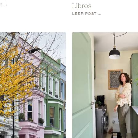
T →
Libros
LEER POST →