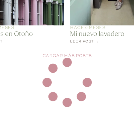
MESES
HACE 9 MESES
s en Otoño
Mi nuevo lavadero
T →
LEER POST →
CARGAR MÁS POSTS