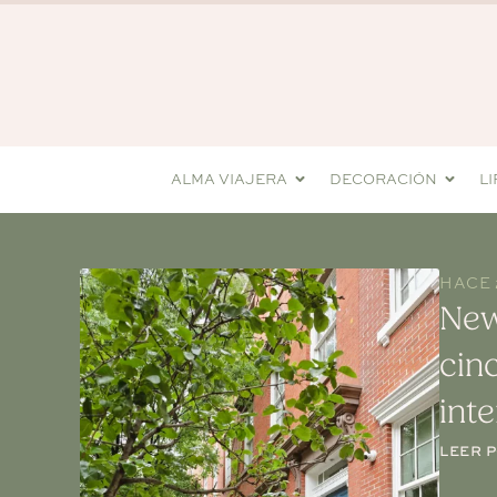
ALMA VIAJERA
DECORACIÓN
L
HACE 
New
cin
int
LEER 