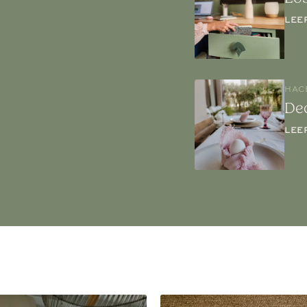
LEE
HAC
De
LEE