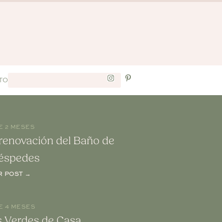
TO
E 2 MESES
renovación del Baño de
éspedes
R POST →
E 4 MESES
s Verdes de Casa