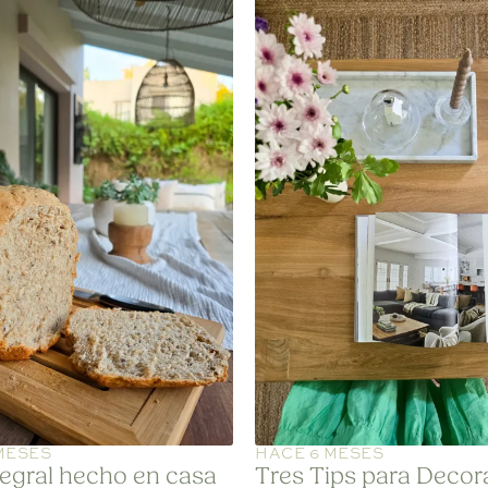
MESES
HACE 6 MESES
tegral hecho en casa
Tres Tips para Decor