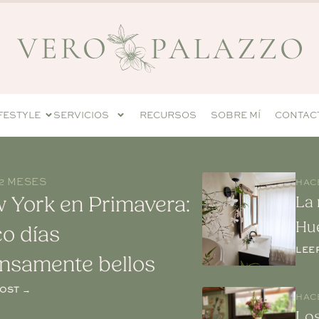
IFESTYLE
SERVICIOS
RECURSOS
SOBRE MÍ
CONTAC
2 MESES
HAC
 York en Primavera:
La 
Hu
co días
LEE
ensamente bellos
POST →
HAC
Lo