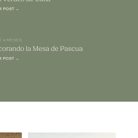
R POST →
E 4 MESES
corando la Mesa de Pascua
R POST →