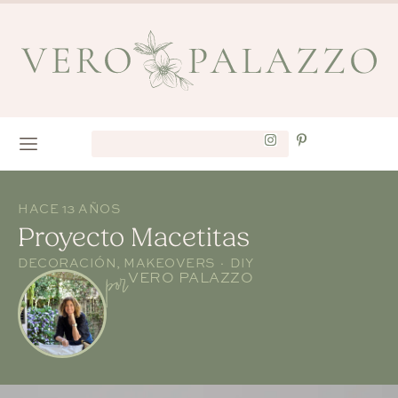
HACE 13 AÑOS
Proyecto Macetitas
DECORACIÓN
,
MAKEOVERS · DIY
por
VERO PALAZZO