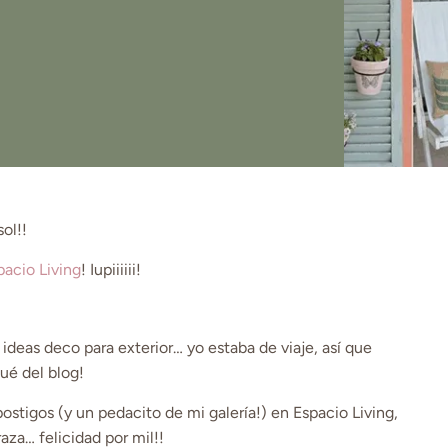
ol!!
pacio Living
! Iupiiiiii!
deas deco para exterior… yo estaba de viaje, así que
ué del blog!
 postigos (y un pedacito de mi galería!) en Espacio Living,
raza… felicidad por mil!!