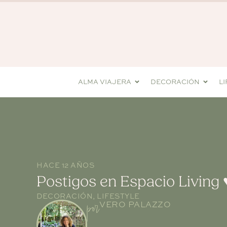
ALMA VIAJERA
DECORACIÓN
L
HACE 12 AÑOS
Postigos en Espacio Living 
DECORACIÓN
,
LIFESTYLE
por
VERO PALAZZO