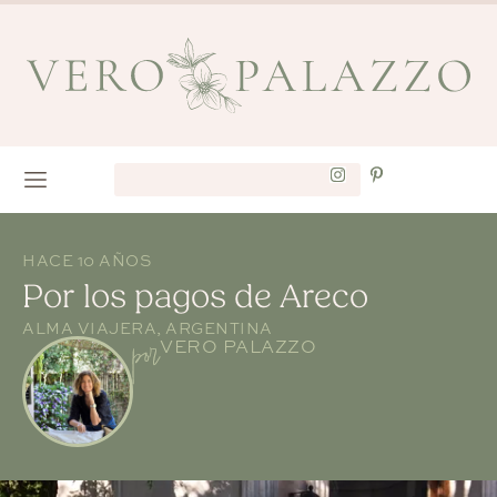
HACE 10 AÑOS
Por los pagos de Areco
ALMA VIAJERA
,
ARGENTINA
por
VERO PALAZZO