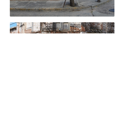
Las ganas que teníamos de quedarnos! Pero había que
manejar de vuelta a casa. La próxima, nos quedamos a