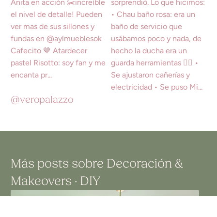
@veropalazzo
Más posts sobre
Decoración
&
Makeovers · DIY