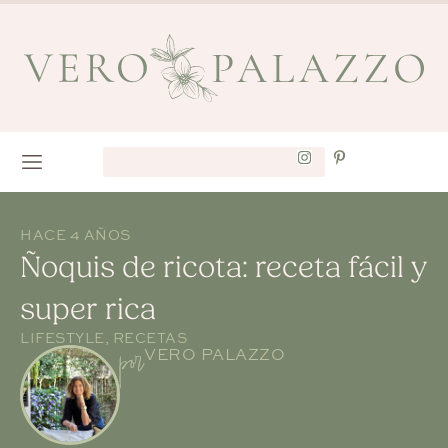
HACE 4 AÑOS
Ñoquis de ricota: receta fácil y
super rica
LIFESTYLE
,
RECETAS
por
VERO PALAZZO