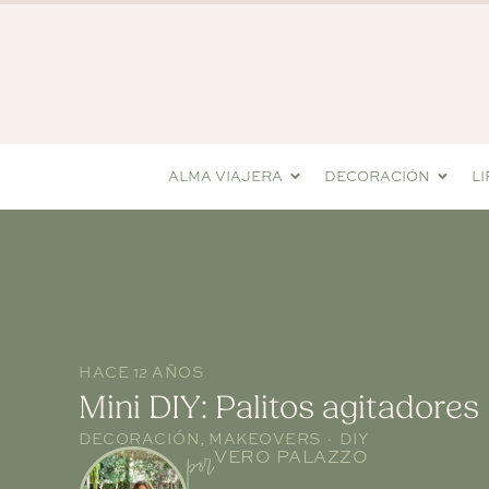
ALMA VIAJERA
DECORACIÓN
L
HACE 12 AÑOS
Mini DIY: Palitos agitadores
DECORACIÓN
,
MAKEOVERS · DIY
por
VERO PALAZZO