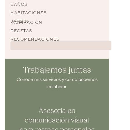
BAÑOS
HABITACIONES
JARDÍN
INSPIRACIÓN
RECETAS
RECOMENDACIONES
Trabajemos juntas
Conocé mis servicios y cómo podemos
colaborar
Asesoría en
comunicación visual
para marcas personales