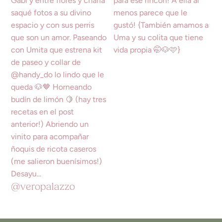
@veropalazzo