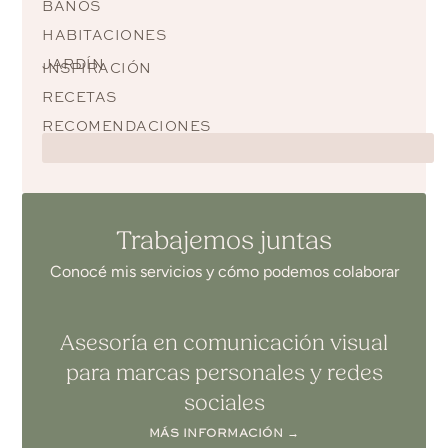
BAÑOS
HABITACIONES
JARDÍN
INSPIRACIÓN
RECETAS
RECOMENDACIONES
Trabajemos juntas
Conocé mis servicios y cómo podemos colaborar
Asesoría en comunicación visual
para marcas personales y redes
sociales
MÁS INFORMACIÓN →