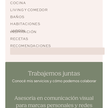
COCINA
LIVING Y COMEDOR
BAÑOS
HABITACIONES
JARDÍN
INSPIRACIÓN
RECETAS
RECOMENDACIONES
Trabajemos juntas
Conocé mis servicios y cómo podemos colaborar
Asesoría en comunicación visual
para marcas personales y redes