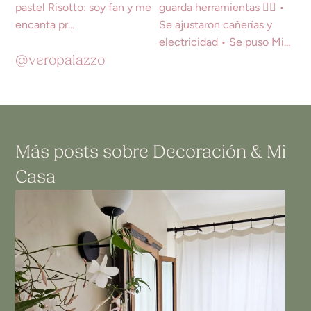
@veropalazzo
Más posts sobre
Decoración
&
Mi
Casa