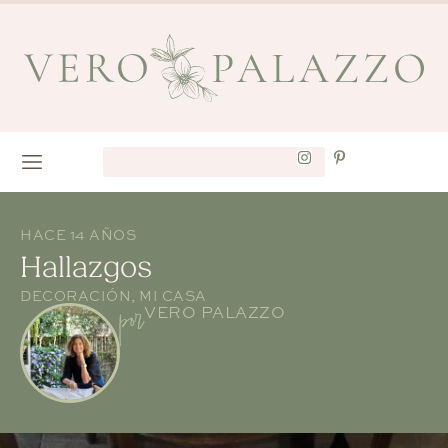
HACE 14 AÑOS
Hallazgos
DECORACIÓN
,
MI CASA
por
VERO PALAZZO