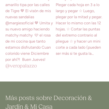
@veropalazzo
Más posts sobre
Decoración
&
Jardín
&
Mi Casa