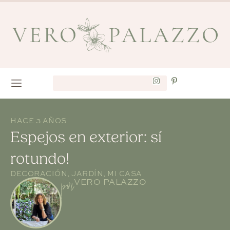
HACE 3 AÑOS
Espejos en exterior: sí
rotundo!
DECORACIÓN
,
JARDÍN
,
MI CASA
por
VERO PALAZZO