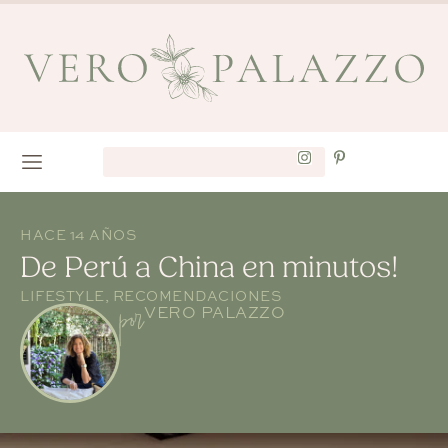
HACE 14 AÑOS
De Perú a China en minutos!
LIFESTYLE
,
RECOMENDACIONES
por
VERO PALAZZO