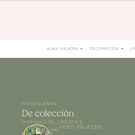
ALMA VIAJERA
DECORACIÓN
L
HACE 13 AÑOS
De colección
INSPIRACIÓN
,
LIFESTYLE
por
VERO PALAZZO