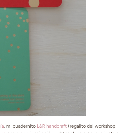
ía
, mi cuadernito
L&R handcraft
(regalito del workshop