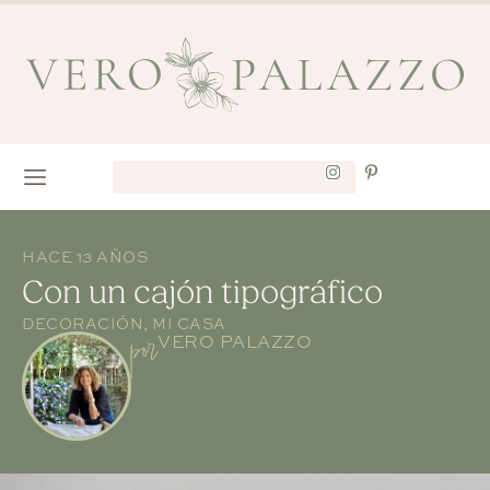
HACE 13 AÑOS
Con un cajón tipográfico
DECORACIÓN
,
MI CASA
por
VERO PALAZZO