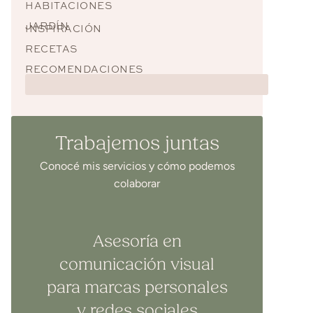
HABITACIONES
JARDÍN
INSPIRACIÓN
RECETAS
RECOMENDACIONES
Trabajemos juntas
Conocé mis servicios y cómo podemos
colaborar
Asesoría en
comunicación visual
para marcas personales
y redes sociales