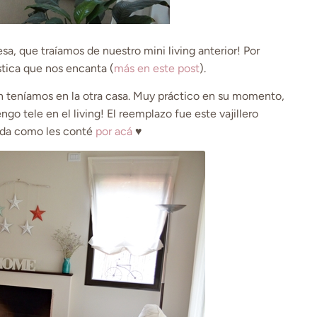
, que traíamos de nuestro mini living anterior! Por
tica que nos encanta (
más en este post
).
teníamos en la otra casa. Muy práctico en su momento,
o tele en el living! El reemplazo fue este vajillero
rada como les conté
por acá
♥