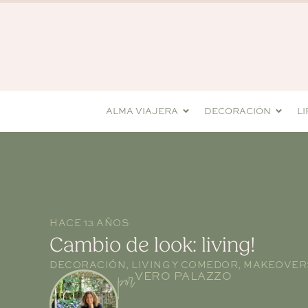
ALMA VIAJERA
DECORACIÓN
L
HACE 13 AÑOS
Cambio de look: living!
DECORACIÓN
,
LIVING Y COMEDOR
,
MAKEOVERS
por
VERO PALAZZO