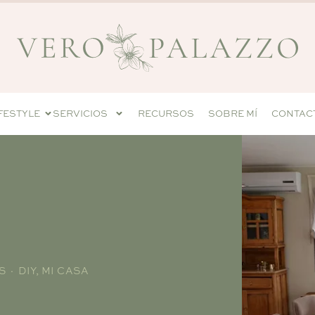
IFESTYLE
SERVICIOS
RECURSOS
SOBRE MÍ
CONTAC
 · DIY
,
MI CASA