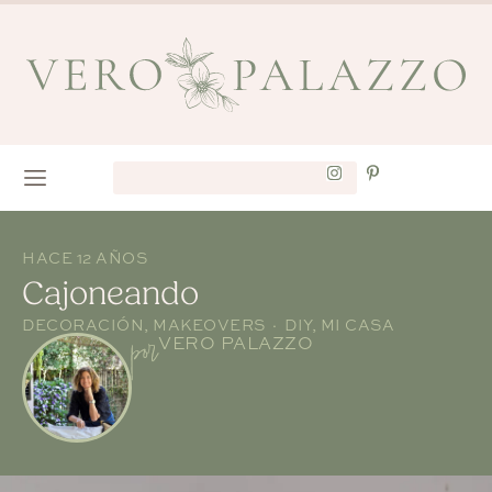
HACE 12 AÑOS
Cajoneando
DECORACIÓN
,
MAKEOVERS · DIY
,
MI CASA
por
VERO PALAZZO