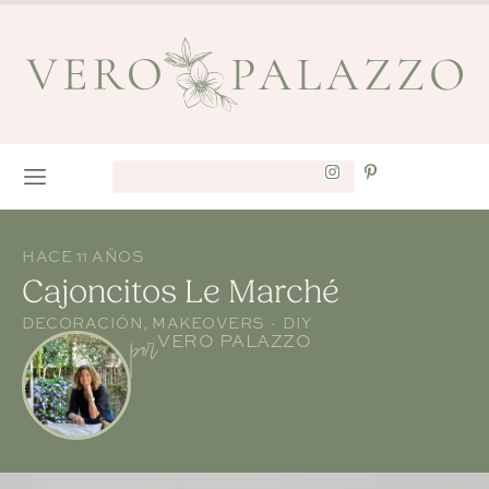
HACE 11 AÑOS
Cajoncitos Le Marché
DECORACIÓN
,
MAKEOVERS · DIY
por
VERO PALAZZO