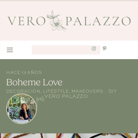
HACE 13 AÑOS
Boheme Love
DECORACIÓN
,
LIFESTYLE
,
MAKEOVERS · DIY
por
VERO PALAZZO