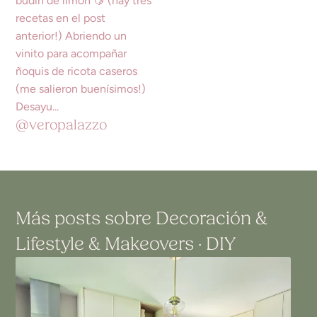
@veropalazzo
Más posts sobre
Decoración
&
Lifestyle
&
Makeovers · DIY