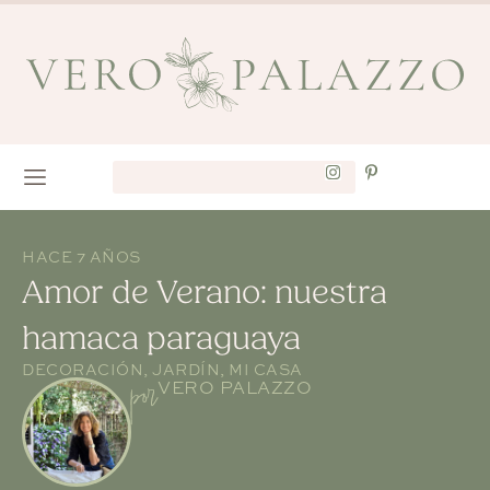
HACE 7 AÑOS
Amor de Verano: nuestra
hamaca paraguaya
DECORACIÓN
,
JARDÍN
,
MI CASA
por
VERO PALAZZO