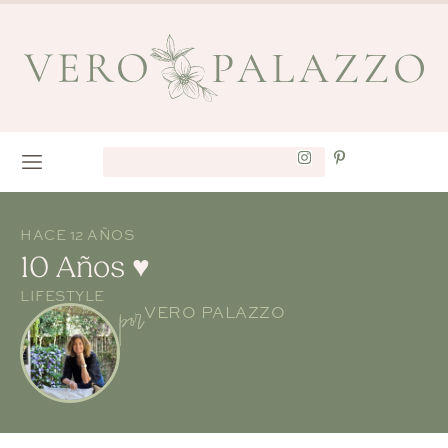
HACE 12 AÑOS
10 Años ♥
LIFESTYLE
por
VERO PALAZZO